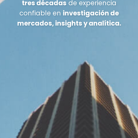
tres décadas
de experiencia
confiable en
investigación de
mercados, insights y analítica.